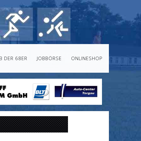
B DER 68ER
JOBBÖRSE
ONLINESHOP