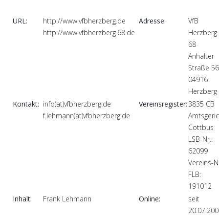
URL:
http://www.vfbherzberg.de
Adresse:
VfB
http://www.vfbherzberg.68.de
Herzberg
68
Anhalter
Straße 5
04916
Herzberg
Kontakt:
info(at)vfbherzberg.de
Vereinsregister:
3835 CB
f.lehmann(at)vfbherzberg.de
Amtsgeric
Cottbus
LSB-Nr.:
62099
Vereins-Nr
FLB:
191012
Inhalt:
Frank Lehmann
Online:
seit
20.07.200