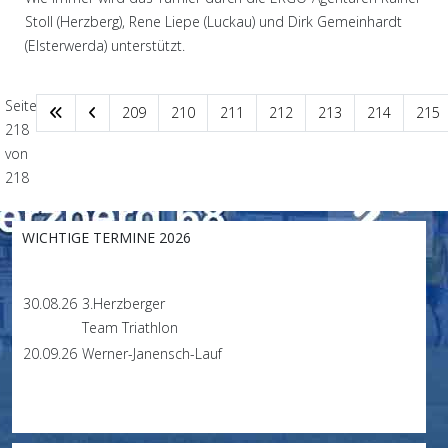
Stoll (Herzberg), Rene Liepe (Luckau) und Dirk Gemeinhardt
(Elsterwerda) unterstützt.
Seite
209
210
211
212
213
214
215
218
von
218
WICHTIGE TERMINE 2026
30.08.26
3.Herzberger
Team Triathlon
20.09.26
Werner-Janensch-Lauf