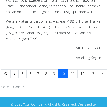
Wolfsschlucht, Zwiebel’s Grillhütte, Toscana und Trattoria il
Fratelli, Landhandel Höhne, Katharinen- und Phönix Apotheke
soll an dieser Stelle ein großer Dank ausgesprochen werden.
Weitere Platzierungen: 5. Timo Andreas (488), 6. Holger Franke
(487), 7. Dieter Nitschke (485), 8. Hannes Meske von Lok E’da
(484), 9. Kevin Andreas (483), 10. Steffen Schulze vom SV
Frieden Beyern (483)
VfB Herzberg 68
Abteilung Kegeln
5
6
7
8
9
10
11
12
13
14
Seite 10 von 14
© 2026 Your Company. All Rights Reserved. Designed By