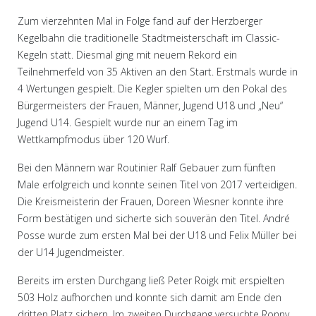
Zum vierzehnten Mal in Folge fand auf der Herzberger
Kegelbahn die traditionelle Stadtmeisterschaft im Classic-
Kegeln statt. Diesmal ging mit neuem Rekord ein
Teilnehmerfeld von 35 Aktiven an den Start. Erstmals wurde in
4 Wertungen gespielt. Die Kegler spielten um den Pokal des
Bürgermeisters der Frauen, Männer, Jugend U18 und „Neu“
Jugend U14. Gespielt wurde nur an einem Tag im
Wettkampfmodus über 120 Wurf.
Bei den Männern war Routinier Ralf Gebauer zum fünften
Male erfolgreich und konnte seinen Titel von 2017 verteidigen.
Die Kreismeisterin der Frauen, Doreen Wiesner konnte ihre
Form bestätigen und sicherte sich souverän den Titel. André
Posse wurde zum ersten Mal bei der U18 und Felix Müller bei
der U14 Jugendmeister.
Bereits im ersten Durchgang ließ Peter Roigk mit erspielten
503 Holz aufhorchen und konnte sich damit am Ende den
dritten Platz sichern. Im zweiten Durchgang versuchte Ronny