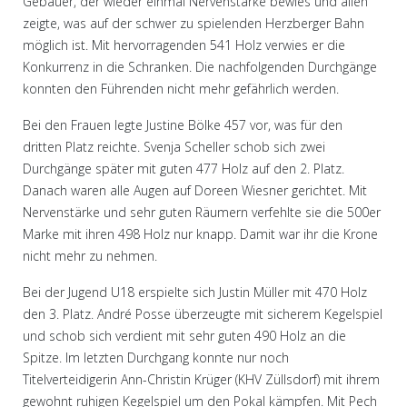
Gebauer, der wieder einmal Nervenstärke bewies und allen
zeigte, was auf der schwer zu spielenden Herzberger Bahn
möglich ist. Mit hervorragenden 541 Holz verwies er die
Konkurrenz in die Schranken. Die nachfolgenden Durchgänge
konnten den Führenden nicht mehr gefährlich werden.
Bei den Frauen legte Justine Bölke 457 vor, was für den
dritten Platz reichte. Svenja Scheller schob sich zwei
Durchgänge später mit guten 477 Holz auf den 2. Platz.
Danach waren alle Augen auf Doreen Wiesner gerichtet. Mit
Nervenstärke und sehr guten Räumern verfehlte sie die 500er
Marke mit ihren 498 Holz nur knapp. Damit war ihr die Krone
nicht mehr zu nehmen.
Bei der Jugend U18 erspielte sich Justin Müller mit 470 Holz
den 3. Platz. André Posse überzeugte mit sicherem Kegelspiel
und schob sich verdient mit sehr guten 490 Holz an die
Spitze. Im letzten Durchgang konnte nur noch
Titelverteidigerin Ann-Christin Krüger (KHV Züllsdorf) mit ihrem
gewohnt ruhigen Kegelspiel um den Pokal kämpfen. Mit Pech