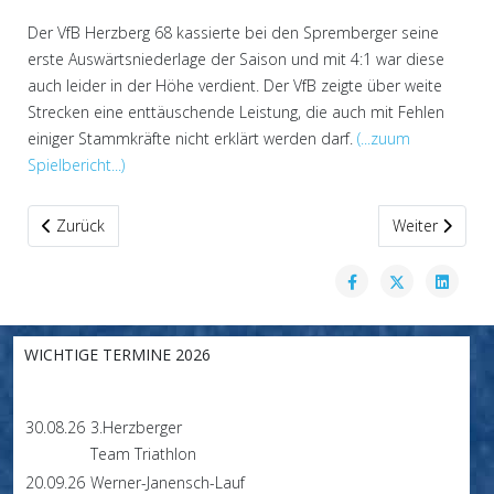
Der VfB Herzberg 68 kassierte bei den Spremberger seine
erste Auswärtsniederlage der Saison und mit 4:1 war diese
auch leider in der Höhe verdient. Der VfB zeigte über weite
Strecken eine enttäuschende Leistung, die auch mit Fehlen
einiger Stammkräfte nicht erklärt werden darf.
(...zuum
Spielbericht...)
Vorheriger Beitrag: zwei Heimspiele am langen Wochenende
Nächster Beitr
Zurück
Weiter
WICHTIGE TERMINE 2026
30.08.26
3.Herzberger
Team Triathlon
20.09.26
Werner-Janensch-Lauf